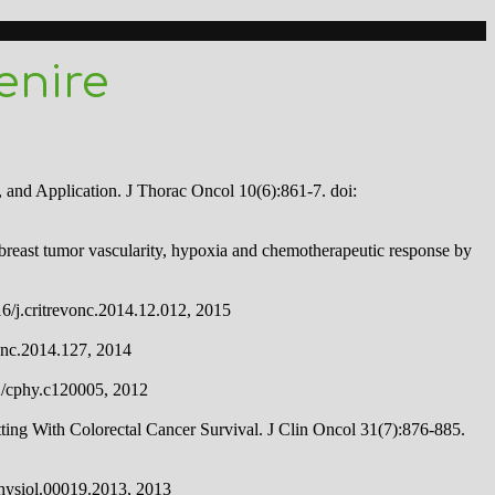
enire
 and Application. J Thorac Oncol 10(6):861-7. doi:
ast tumor vascularity, hypoxia and chemotherapeutic response by
16/j.critrevonc.2014.12.012, 2015
onc.2014.127, 2014
02/cphy.c120005, 2012
ting With Colorectal Cancer Survival. J Clin Oncol 31(7):876-885.
physiol.00019.2013, 2013