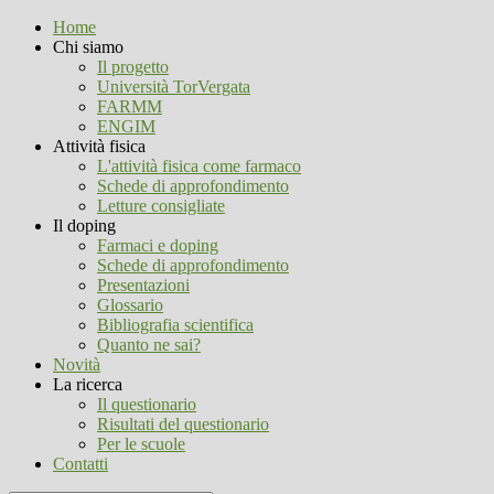
Home
Chi siamo
Il progetto
Università TorVergata
FARMM
ENGIM
Attività fisica
L'attività fisica come farmaco
Schede di approfondimento
Letture consigliate
Il doping
Farmaci e doping
Schede di approfondimento
Presentazioni
Glossario
Bibliografia scientifica
Quanto ne sai?
Novità
La ricerca
Il questionario
Risultati del questionario
Per le scuole
Contatti