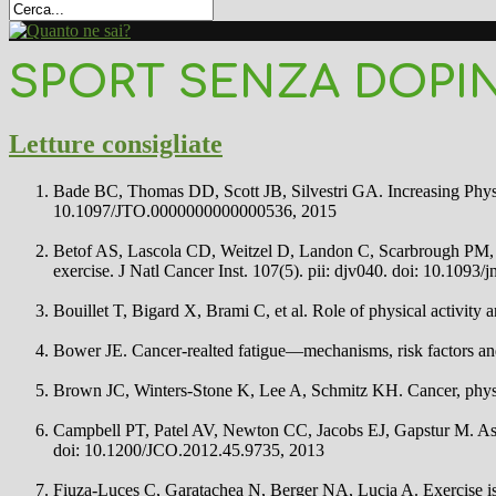
SPORT SENZA DOPI
Letture consigliate
Bade BC, Thomas DD, Scott JB, Silvestri GA. Increasing Physic
10.1097/JTO.0000000000000536, 2015
Betof AS, Lascola CD, Weitzel D, Landon C, Scarbrough PM, 
exercise. J Natl Cancer Inst. 107(5). pii: djv040. doi: 10.1093/
Bouillet T, Bigard X, Brami C, et al. Role of physical activit
Bower JE. Cancer-realted fatigue—mechanisms, risk factors an
Brown JC, Winters-Stone K, Lee A, Schmitz KH. Cancer, physic
Campbell PT, Patel AV, Newton CC, Jacobs EJ, Gapstur M. Assoc
doi: 10.1200/JCO.2012.45.9735, 2013
Fiuza-Luces C, Garatachea N, Berger NA, Lucia A. Exercise is 