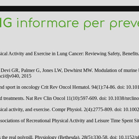
NG
informare per prev
al Activity and Exercise in Lung Cancer: Reviewing Safety, Benefits,
Devi GR, Palmer G, Jones LW, Dewhirst MW. Modulation of murine bre
jnci/djv040, 2015
y and sport in oncology Crit Rev Oncol Hematol. 94(1):74-86. doi: 10.10
d treatments. Nat Rev Clin Oncol 11(10):597-609. doi: 10.1038/nrclin
al activity, and exercise. Compr Physiol. 2(4):2775-809. doi: 10.10
iations of Recreational Physical Activity and Leisure Time Spent Sit
the real polypill. Physiology (Bethesda). 28(5):330-58. doi: 10.1152/