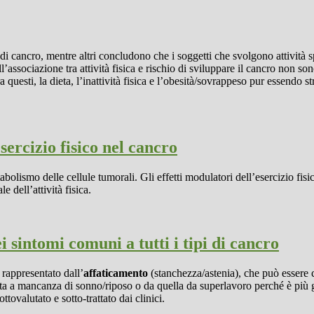
di cancro, mentre altri concludono che i soggetti che svolgono attività 
l’associazione tra attività fisica e rischio di sviluppare il cancro non so
Tra questi, la dieta, l’inattività fisica e l’obesità/sovrappeso pur essendo
sercizio fisico nel cancro
abolismo delle cellule tumorali. Gli effetti modulatori dell’esercizio fisi
 dell’attività fisica.
i sintomi comuni a tutti i tipi di cancro
 rappresentato dall’
affaticamento
(stanchezza/astenia), che può essere ca
a a mancanza di sonno/riposo o da quella da superlavoro perché è più gra
ovalutato e sotto-trattato dai clinici.