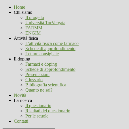
Home
Chi siamo
Il progetto
Università TorVergata
FARMM
ENGIM
Attività fisica
L'attività fisica come farmaco
Schede di approfondimento
Letture consigliate
Il doping
Farmaci e doping
Schede di approfondimento
Presentazioni
Glossario
Bibliografia scientifica
Quanto ne sai?
Novità
La ricerca
Il questionario
Risultati del questionario
Per le scuole
Contatti