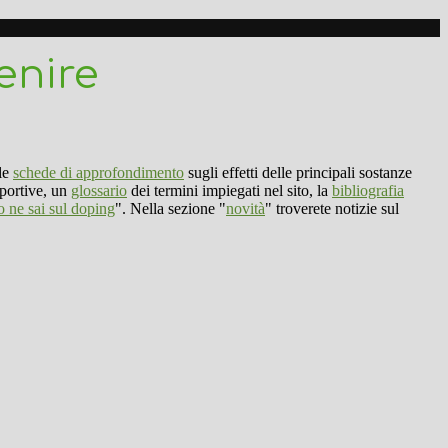
enire
 le
schede di approfondimento
sugli effetti delle principali sostanze
sportive, un
glossario
dei termini impiegati nel sito, la
bibliografia
o ne sai sul doping
". Nella sezione "
novità
" troverete notizie sul