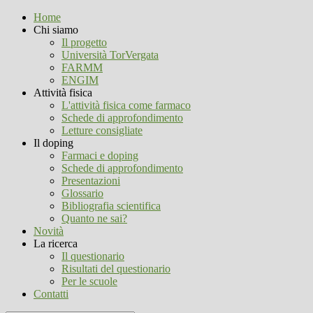
Home
Chi siamo
Il progetto
Università TorVergata
FARMM
ENGIM
Attività fisica
L'attività fisica come farmaco
Schede di approfondimento
Letture consigliate
Il doping
Farmaci e doping
Schede di approfondimento
Presentazioni
Glossario
Bibliografia scientifica
Quanto ne sai?
Novità
La ricerca
Il questionario
Risultati del questionario
Per le scuole
Contatti