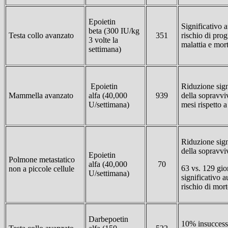
Epoietin
Significativo 
beta (300 IU/kg
Testa collo avanzato
351
rischio di prog
3 volte la
malattia e mor
settimana)
Epoietin
Riduzione sign
Mammella avanzato
alfa (40,000
939
della sopravvi
U/settimana)
mesi rispetto 
Riduzione sign
della sopravv
Epoietin
Polmone metastatico
alfa (40,000
70
63 vs. 129 gio
non a piccole cellule
U/settimana)
significativo 
rischio di mort
Darbepoetin
10% insuccess