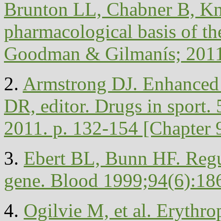
Brunton LL, Chabner B, Kn
pharmacological basis of th
Goodman & Gilmanís; 2011.
2.
Armstrong DJ. Enhanced 
DR, editor. Drugs in sport
2011. p. 132-154 [Chapter 9
3.
Ebert BL, Bunn HF. Regul
gene. Blood 1999;94(6):18
4.
Ogilvie M, et al. Erythrop