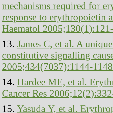
mechanisms required for er
response to erythropoietin a
Haematol 2005;130(1):121
13.
James C, et al. A uniqu
constitutive signalling cau
2005;434(7037):1144-1148
14.
Hardee ME, et al. Eryth
Cancer Res 2006;12(2):332
15.
Yasuda Y, et al. Erythr