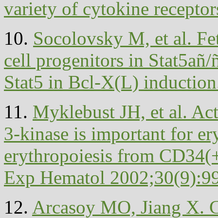
variety of cytokine recepto
10.
Socolovsky M, et al. Fe
cell progenitors in Stat5añ/
Stat5 in Bcl-X(L) induction
11.
Myklebust JH, et al. Act
3-kinase is important for e
erythropoiesis from CD34(+)
Exp Hematol 2002;30(9):9
12.
Arcasoy MO, Jiang X. C