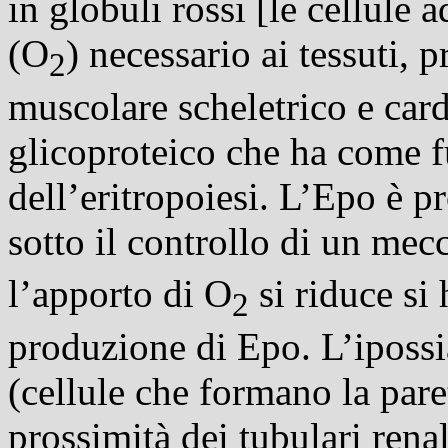
in globuli rossi [le cellule 
(O
) necessario ai tessuti, 
2
muscolare scheletrico e car
glicoproteico
che ha come fu
dell’
eritropoiesi
. L’Epo è pr
sotto il controllo di un mec
l’apporto di O
si riduce si
2
produzione di Epo. L’
ipossi
(cellule che formano la paret
prossimità dei tubulari renal