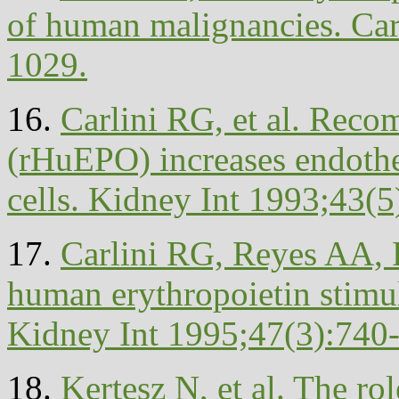
of human malignancies. Ca
1029.
16.
Carlini RG, et al. Reco
(rHuEPO) increases endothel
cells. Kidney Int 1993;43(
17.
Carlini RG, Reyes AA,
human erythropoietin stimul
Kidney Int 1995;47(3):740
18.
Kertesz N, et al. The rol