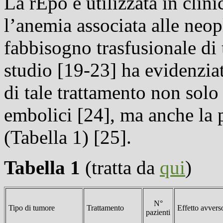
La rEpo è utilizzata in clini
l’anemia associata alle neopl
fabbisogno trasfusionale di 
studio [19-23] ha evidenziato
di tale trattamento non sol
embolici [24], ma anche la 
(Tabella 1) [25].
Tabella 1
(tratta da
qui
)
N°
Tipo di tumore
Trattamento
Effetto avvers
pazienti