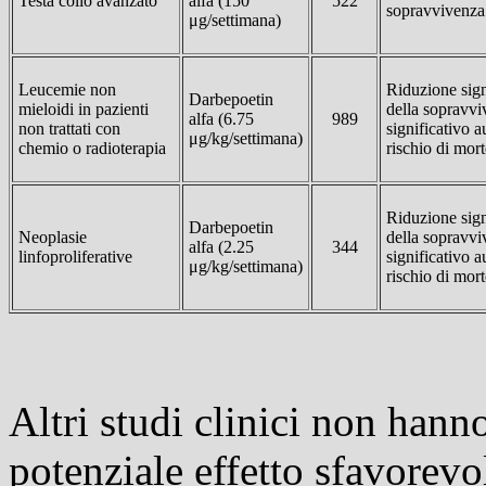
Testa collo avanzato
alfa (150
522
sopravvivenza
μg/settimana)
Leucemie non
Riduzione sign
Darbepoetin
mieloidi in pazienti
della sopravvi
alfa (6.75
989
non trattati con
significativo 
μg/kg/settimana)
chemio o radioterapia
rischio di mort
Riduzione sign
Darbepoetin
Neoplasie
della sopravvi
alfa (2.25
344
linfoproliferative
significativo 
μg/kg/settimana)
rischio di mort
Altri studi clinici non hann
potenziale effetto sfavorevo