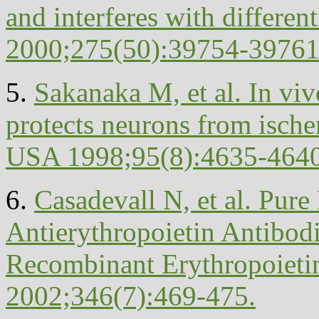
and interferes with differen
2000;275(50):39754-39761
5.
Sakanaka M, et al. In viv
protects neurons from isch
USA 1998;95(8):4635-4640
6.
Casadevall N, et al. Pure
Antierythropoietin Antibodi
Recombinant Erythropoieti
2002;346(7):469-475.